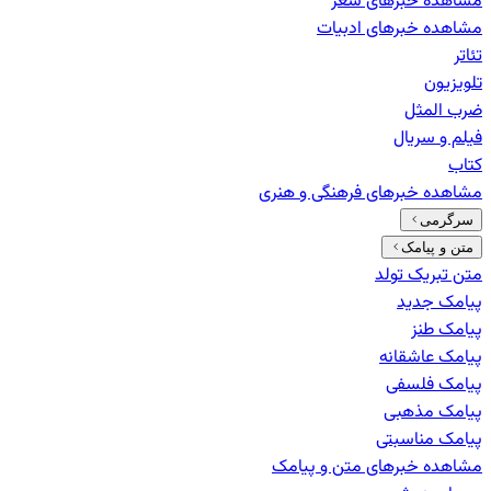
مشاهده خبرهای
شعر
مشاهده خبرهای
ادبیات
تئاتر
تلویزیون
ضرب المثل
فیلم و سریال
کتاب
مشاهده خبرهای
فرهنگی و هنری
سرگرمی
متن و پیامک
متن تبریک تولد
پیامک جدید
پیامک طنز
پیامک عاشقانه
پیامک فلسفی
پیامک مذهبی
پیامک مناسبتی
مشاهده خبرهای
متن و پیامک