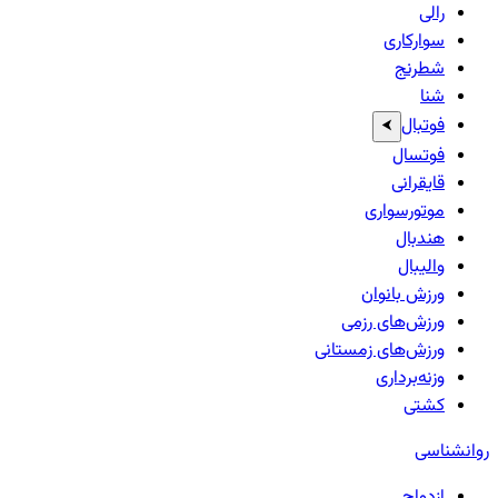
رالی
سوارکاری
شطرنج
شنا
فوتبال
⮜
فوتسال
قایقرانی
موتورسواری
هندبال
والیبال
ورزش بانوان
ورزش‌های رزمی
ورزش‌های زمستانی
وزنه‌برداری
کشتی
روانشناسی
ازدواج