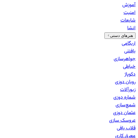
آموزش
امنیت
شایعات
انشا
هنرهای دستی
اریگامی
بافتنی
جواهرسازی
خیاطی
دکوپاژ
روبان دوزی
زیورآلات
شماره دوزی
شمع‌سازی
عثمان دوزی
عروسک سازی
قلاب بافی
معرق کاری