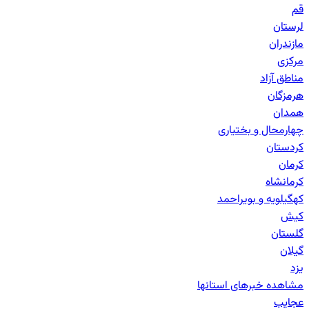
قم
لرستان
مازندران
مرکزی
مناطق آزاد
هرمزگان
همدان
چهارمحال و بختیاری
کردستان
کرمان
کرمانشاه
کهگیلویه و بویراحمد
کیش
گلستان
گیلان
یزد
مشاهده خبرهای
استانها
عجایب