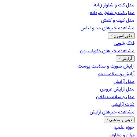
مدل کت و شلوار زنانه
مدل کت و شلوار مردانه
مدل کیف و کفش
مشاهده خبرهای
مد و لباس
دکوراسیون
فنگ شویی
مشاهده خبرهای
دکوراسیون
آرایش
آرایش صورت و سلامت پوست
آرایش و سلامت مو
مدل آرایش
مدل آرایش عروس
مدل و سلامت ناخن
نکات آرایشی
مشاهده خبرهای
آرایش
دینی و مذهبی
حوزه علمیه
قرآن و معارف