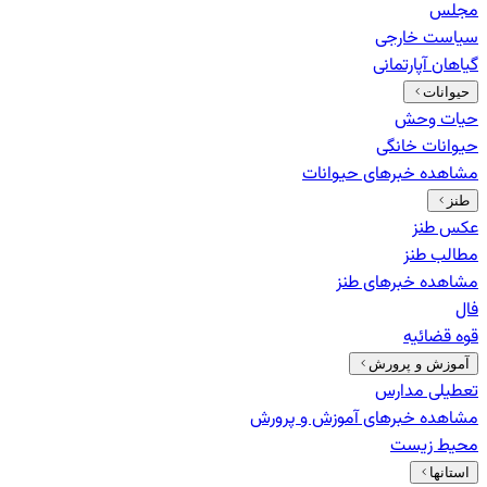
مجلس
سیاست خارجی
گیاهان آپارتمانی
حیوانات
حیات وحش
حیوانات خانگی
مشاهده خبرهای
حیوانات
طنز
عکس طنز
مطالب طنز
مشاهده خبرهای
طنز
فال
قوه قضائیه
آموزش و پرورش
تعطیلی مدارس
مشاهده خبرهای
آموزش و پرورش
محیط زیست
استانها