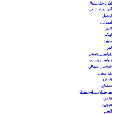
آذربایجان شرقی
آذربایجان غربی
اردبیل
اصفهان
البرز
ایلام
بوشهر
تهران
خراسان جنوبی
خراسان رضوی
خراسان شمالی
خوزستان
زنجان
سمنان
سیستان و بلوچستان
فارس
قزوین
قشم