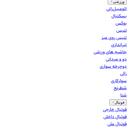
ورزشی
اتومبیل‌رانی
بسکتبال
بوکس
تنیس
تنیس روی میز
تیراندازی
حاشیه های ورزشی
دو و میدانی
دوچرخه سواری
رالی
سوارکاری
شطرنج
شنا
فوتبال
فوتبال خارجی
فوتبال داخلی
فوتبال ملی