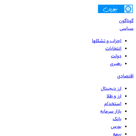
گوناگون
سیاسی
احزاب و تشکلها
انتخابات
دولت
رهبری
اقتصادی
ارز دیجیتال
ارز و طلا
استخدام
بازار سرمایه
بانک‌
بورس
بیمه