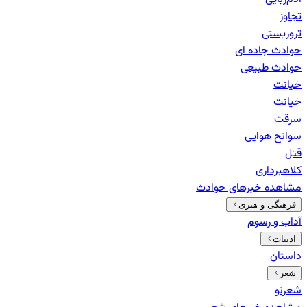
تجاوز
تروریستی
حوادث جاده ای
حوادث طبیعی
خيانت
خیانت
سرقت
سوانح هوایی
قتل
کلاهبرداری
مشاهده خبرهای
حوادث
فرهنگی و هنری
آداب و رسوم
ادبیات
داستان
شعر
شعرنو