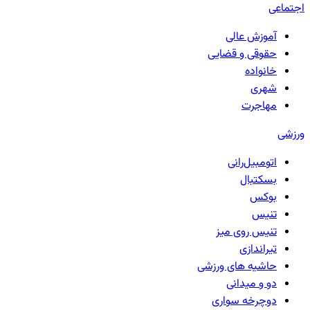
اجتماعی
آموزش عالی
حقوقی و قضایی
خانواده
شهری
مهاجرت
ورزشی
اتومبیل‌رانی
بسکتبال
بوکس
تنیس
تنیس روی میز
تیراندازی
حاشیه های ورزشی
دو و میدانی
دوچرخه سواری