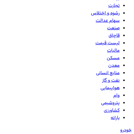
تجارت
رشوه و اختلاس
سهام عدالت
صنعت
قاچاق
لیست قیمت
مالیات
مسکن
معدن
منابع انسانی
نفت و گاز
هواپیمایی
وام
پتروشیمی
کشاورزی
یارانه
خودرو