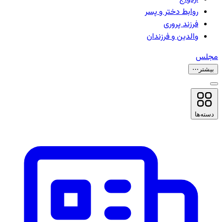
روابط دختر و پسر
فرزند پروری
والدین و فرزندان
مجلس
بیشتر
⋯
دسته‌ها