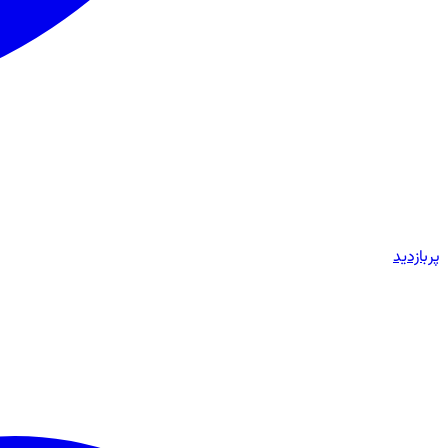
پربازدید