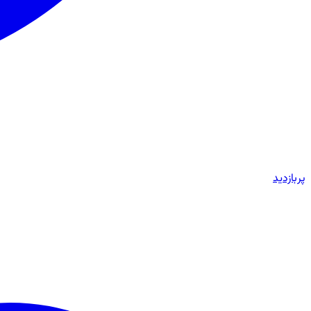
پربازدید