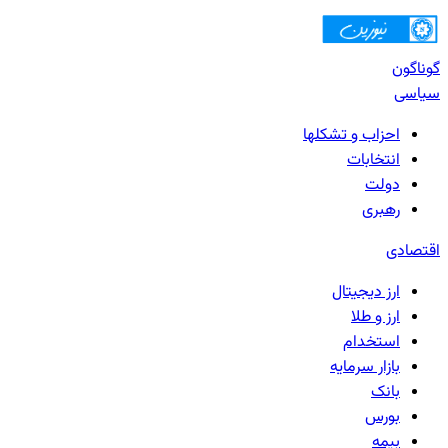
گوناگون
سیاسی
احزاب و تشکلها
انتخابات
دولت
رهبری
اقتصادی
ارز دیجیتال
ارز و طلا
استخدام
بازار سرمایه
بانک‌
بورس
بیمه