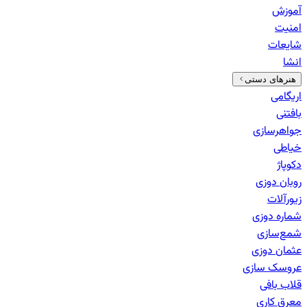
آموزش
امنیت
شایعات
انشا
هنرهای دستی
اریگامی
بافتنی
جواهرسازی
خیاطی
دکوپاژ
روبان دوزی
زیورآلات
شماره دوزی
شمع‌سازی
عثمان دوزی
عروسک سازی
قلاب بافی
معرق کاری