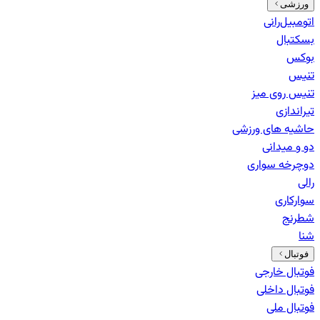
ورزشی
اتومبیل‌رانی
بسکتبال
بوکس
تنیس
تنیس روی میز
تیراندازی
حاشیه های ورزشی
دو و میدانی
دوچرخه سواری
رالی
سوارکاری
شطرنج
شنا
فوتبال
فوتبال خارجی
فوتبال داخلی
فوتبال ملی