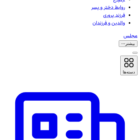
روابط دختر و پسر
فرزند پروری
والدین و فرزندان
مجلس
بیشتر
⋯
دسته‌ها