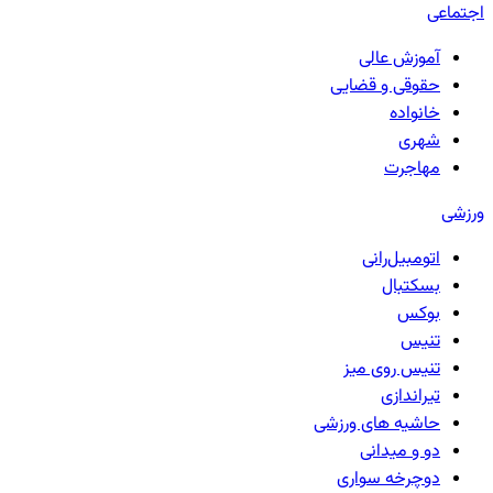
اجتماعی
آموزش عالی
حقوقی و قضایی
خانواده
شهری
مهاجرت
ورزشی
اتومبیل‌رانی
بسکتبال
بوکس
تنیس
تنیس روی میز
تیراندازی
حاشیه های ورزشی
دو و میدانی
دوچرخه سواری