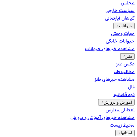
مجلس
سیاست خارجی
گیاهان آپارتمانی
حیوانات
حیات وحش
حیوانات خانگی
مشاهده خبرهای
حیوانات
طنز
عکس طنز
مطالب طنز
مشاهده خبرهای
طنز
فال
قوه قضائیه
آموزش و پرورش
تعطیلی مدارس
مشاهده خبرهای
آموزش و پرورش
محیط زیست
استانها