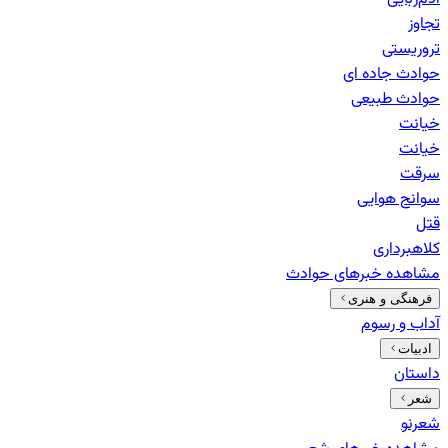
تجاوز
تروریستی
حوادث جاده ای
حوادث طبیعی
خيانت
خیانت
سرقت
سوانح هوایی
قتل
کلاهبرداری
مشاهده خبرهای
حوادث
فرهنگی و هنری
آداب و رسوم
ادبیات
داستان
شعر
شعرنو