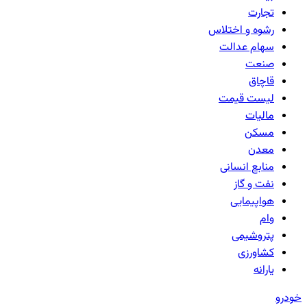
تجارت
رشوه و اختلاس
سهام عدالت
صنعت
قاچاق
لیست قیمت
مالیات
مسکن
معدن
منابع انسانی
نفت و گاز
هواپیمایی
وام
پتروشیمی
کشاورزی
یارانه
خودرو