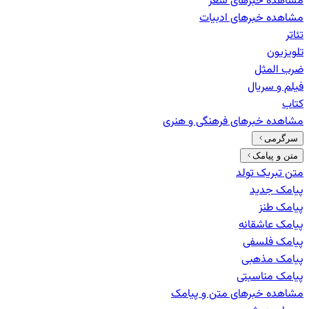
مشاهده خبرهای
شعر
مشاهده خبرهای
ادبیات
تئاتر
تلویزیون
ضرب المثل
فیلم و سریال
کتاب
مشاهده خبرهای
فرهنگی و هنری
سرگرمی
متن و پیامک
متن تبریک تولد
پیامک جدید
پیامک طنز
پیامک عاشقانه
پیامک فلسفی
پیامک مذهبی
پیامک مناسبتی
مشاهده خبرهای
متن و پیامک