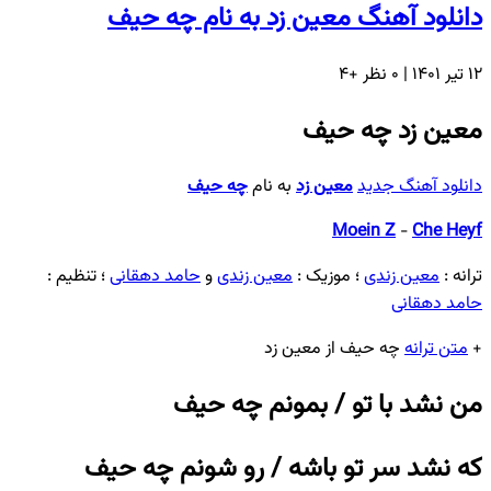
دانلود آهنگ معین زد به نام چه حیف
۱۲ تیر ۱۴۰۱ | 0 نظر
+4
معین زد چه حیف
دانلود آهنگ جدید
معین زد
به نام
چه حیف
Moein Z
-
Che Heyf
ترانه :
معین زندی
؛ موزیک :
معین زندی
و
حامد دهقانی
؛ تنظیم :
حامد دهقانی
+
متن ترانه
چه حیف از معین زد
من نشد با تو / بمونم چه حیف
که نشد سر تو باشه / رو شونم چه حیف