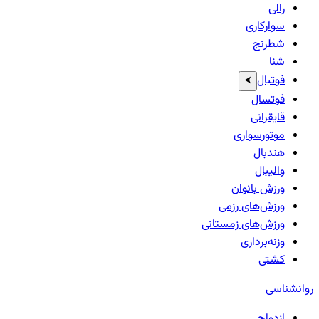
رالی
سوارکاری
شطرنج
شنا
فوتبال
⮜
فوتسال
قایقرانی
موتورسواری
هندبال
والیبال
ورزش بانوان
ورزش‌های رزمی
ورزش‌های زمستانی
وزنه‌برداری
کشتی
روانشناسی
ازدواج