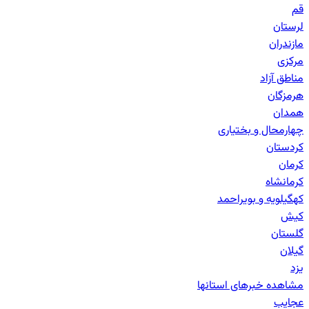
قم
لرستان
مازندران
مرکزی
مناطق آزاد
هرمزگان
همدان
چهارمحال و بختیاری
کردستان
کرمان
کرمانشاه
کهگیلویه و بویراحمد
کیش
گلستان
گیلان
یزد
مشاهده خبرهای
استانها
عجایب