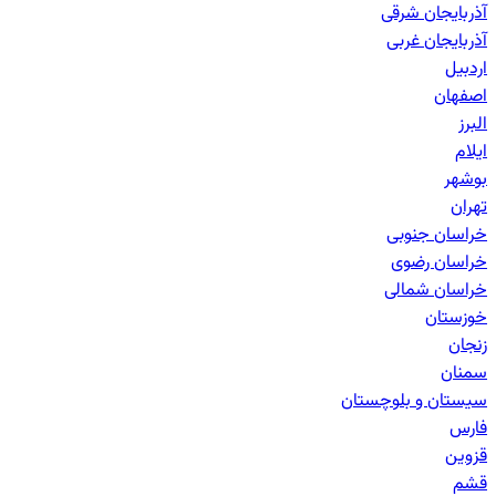
آذربایجان شرقی
آذربایجان غربی
اردبیل
اصفهان
البرز
ایلام
بوشهر
تهران
خراسان جنوبی
خراسان رضوی
خراسان شمالی
خوزستان
زنجان
سمنان
سیستان و بلوچستان
فارس
قزوین
قشم