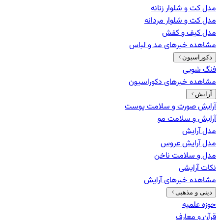
مدل کت و شلوار زنانه
مدل کت و شلوار مردانه
مدل کیف و کفش
مشاهده خبرهای
مد و لباس
دکوراسیون
فنگ شویی
مشاهده خبرهای
دکوراسیون
آرایش
آرایش صورت و سلامت پوست
آرایش و سلامت مو
مدل آرایش
مدل آرایش عروس
مدل و سلامت ناخن
نکات آرایشی
مشاهده خبرهای
آرایش
دینی و مذهبی
حوزه علمیه
قرآن و معارف