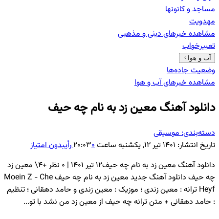
مساجد و کانونها
مهدویت
مشاهده خبرهای
دینی و مذهبی
تعبیرخواب
آب و هوا
وضعیت جاده‌ها
مشاهده خبرهای
آب و هوا
دانلود آهنگ معین زد به نام چه حیف
دسته‌بندی:
موسیقی
تاریخ انتشار:
۱۴۰۱ تیر ۱۲, یکشنبه ساعت ۲۰:۰۳
۰
رأی
بدون امتیاز
دانلود آهنگ معین زد به نام چه حیف۱۲ تیر ۱۴۰۱ | 0 نظر +4\ معین زد
چه حیف دانلود آهنگ جدید معین زد به نام چه حیف Moein Z - Che
Heyf ترانه : معین زندی ؛ موزیک : معین زندی و حامد دهقانی ؛ تنظیم
: حامد دهقانی + متن ترانه چه حیف از معین زد من نشد با تو...