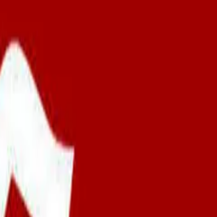
روابط دختر و پسر
فرزند پروری
والدین و فرزندان
مجلس
بیشتر
⋯
دسته‌ها