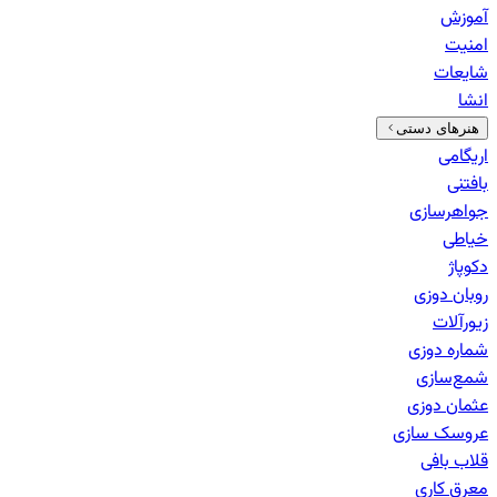
آموزش
امنیت
شایعات
انشا
هنرهای دستی
اریگامی
بافتنی
جواهرسازی
خیاطی
دکوپاژ
روبان دوزی
زیورآلات
شماره دوزی
شمع‌سازی
عثمان دوزی
عروسک سازی
قلاب بافی
معرق کاری