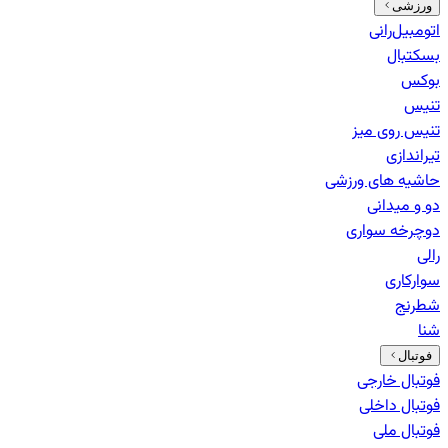
ورزشی
اتومبیل‌رانی
بسکتبال
بوکس
تنیس
تنیس روی میز
تیراندازی
حاشیه های ورزشی
دو و میدانی
دوچرخه سواری
رالی
سوارکاری
شطرنج
شنا
فوتبال
فوتبال خارجی
فوتبال داخلی
فوتبال ملی