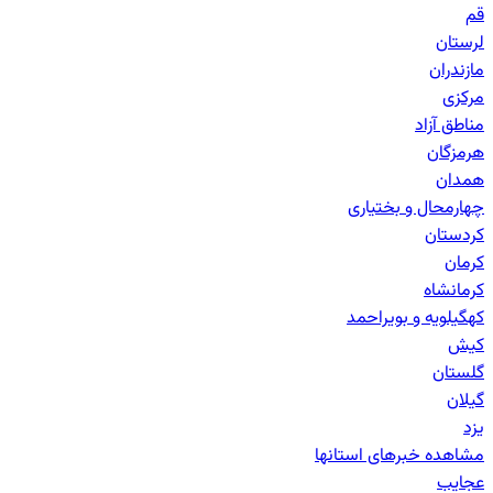
قم
لرستان
مازندران
مرکزی
مناطق آزاد
هرمزگان
همدان
چهارمحال و بختیاری
کردستان
کرمان
کرمانشاه
کهگیلویه و بویراحمد
کیش
گلستان
گیلان
یزد
مشاهده خبرهای
استانها
عجایب