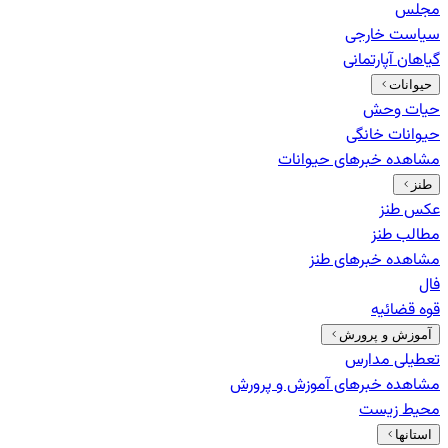
مجلس
سیاست خارجی
گیاهان آپارتمانی
حیوانات
حیات وحش
حیوانات خانگی
مشاهده خبرهای
حیوانات
طنز
عکس طنز
مطالب طنز
مشاهده خبرهای
طنز
فال
قوه قضائیه
آموزش و پرورش
تعطیلی مدارس
مشاهده خبرهای
آموزش و پرورش
محیط زیست
استانها