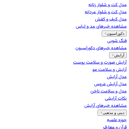
مدل کت و شلوار زنانه
مدل کت و شلوار مردانه
مدل کیف و کفش
مشاهده خبرهای
مد و لباس
دکوراسیون
فنگ شویی
مشاهده خبرهای
دکوراسیون
آرایش
آرایش صورت و سلامت پوست
آرایش و سلامت مو
مدل آرایش
مدل آرایش عروس
مدل و سلامت ناخن
نکات آرایشی
مشاهده خبرهای
آرایش
دینی و مذهبی
حوزه علمیه
قرآن و معارف