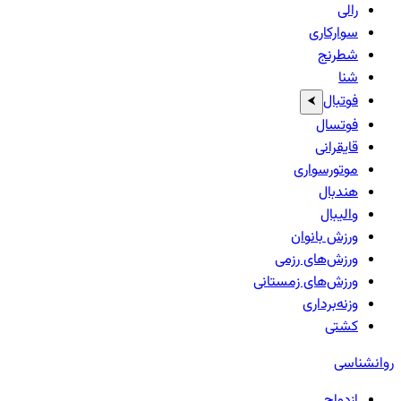
رالی
سوارکاری
شطرنج
شنا
فوتبال
⮜
فوتسال
قایقرانی
موتورسواری
هندبال
والیبال
ورزش بانوان
ورزش‌های رزمی
ورزش‌های زمستانی
وزنه‌برداری
کشتی
روانشناسی
ازدواج