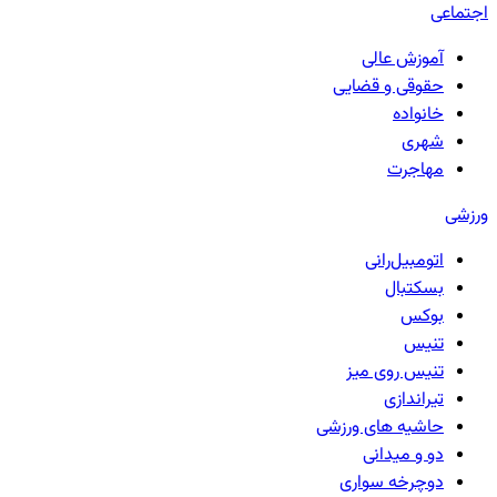
اجتماعی
آموزش عالی
حقوقی و قضایی
خانواده
شهری
مهاجرت
ورزشی
اتومبیل‌رانی
بسکتبال
بوکس
تنیس
تنیس روی میز
تیراندازی
حاشیه های ورزشی
دو و میدانی
دوچرخه سواری