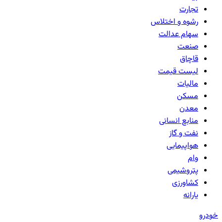
تجارت
رشوه و اختلاس
سهام عدالت
صنعت
قاچاق
لیست قیمت
مالیات
مسکن
معدن
منابع انسانی
نفت و گاز
هواپیمایی
وام
پتروشیمی
کشاورزی
یارانه
خودرو