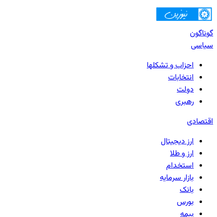
گوناگون
سیاسی
احزاب و تشکلها
انتخابات
دولت
رهبری
اقتصادی
ارز دیجیتال
ارز و طلا
استخدام
بازار سرمایه
بانک‌
بورس
بیمه