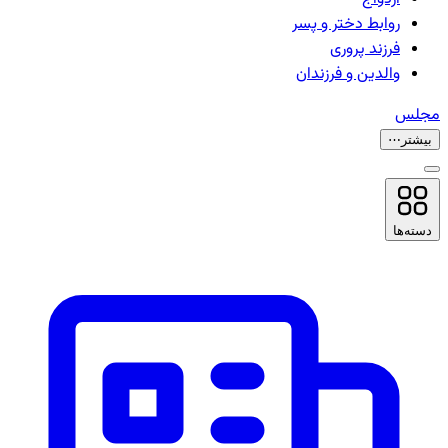
روابط دختر و پسر
فرزند پروری
والدین و فرزندان
مجلس
بیشتر
⋯
دسته‌ها