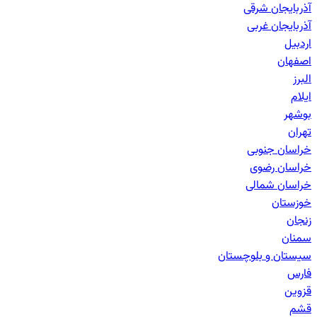
آذربایجان شرقی
آذربایجان غربی
اردبیل
اصفهان
البرز
ایلام
بوشهر
تهران
خراسان جنوبی
خراسان رضوی
خراسان شمالی
خوزستان
زنجان
سمنان
سیستان و بلوچستان
فارس
قزوین
قشم