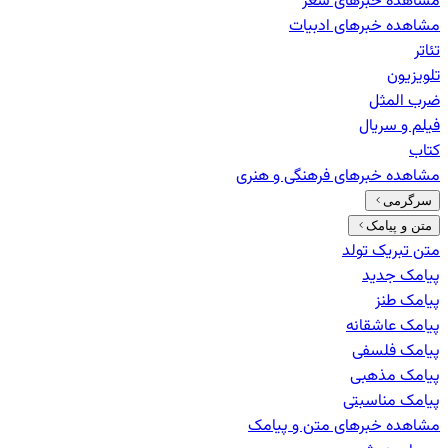
مشاهده خبرهای
شعر
مشاهده خبرهای
ادبیات
تئاتر
تلویزیون
ضرب المثل
فیلم و سریال
کتاب
مشاهده خبرهای
فرهنگی و هنری
سرگرمی
متن و پیامک
متن تبریک تولد
پیامک جدید
پیامک طنز
پیامک عاشقانه
پیامک فلسفی
پیامک مذهبی
پیامک مناسبتی
مشاهده خبرهای
متن و پیامک