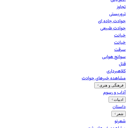
تجاوز
تروریستی
حوادث جاده ای
حوادث طبیعی
خيانت
خیانت
سرقت
سوانح هوایی
قتل
کلاهبرداری
مشاهده خبرهای
حوادث
فرهنگی و هنری
آداب و رسوم
ادبیات
داستان
شعر
شعرنو