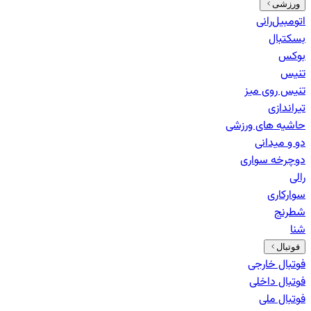
ورزشی
اتومبیل‌رانی
بسکتبال
بوکس
تنیس
تنیس روی میز
تیراندازی
حاشیه های ورزشی
دو و میدانی
دوچرخه سواری
رالی
سوارکاری
شطرنج
شنا
فوتبال
فوتبال خارجی
فوتبال داخلی
فوتبال ملی