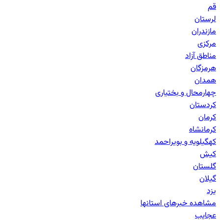
قم
لرستان
مازندران
مرکزی
مناطق آزاد
هرمزگان
همدان
چهارمحال و بختیاری
کردستان
کرمان
کرمانشاه
کهگیلویه و بویراحمد
کیش
گلستان
گیلان
یزد
مشاهده خبرهای
استانها
عجایب