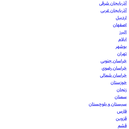
آذربایجان شرقی
آذربایجان غربی
اردبیل
اصفهان
البرز
ایلام
بوشهر
تهران
خراسان جنوبی
خراسان رضوی
خراسان شمالی
خوزستان
زنجان
سمنان
سیستان و بلوچستان
فارس
قزوین
قشم