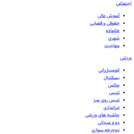
اجتماعی
آموزش عالی
حقوقی و قضایی
خانواده
شهری
مهاجرت
ورزشی
اتومبیل‌رانی
بسکتبال
بوکس
تنیس
تنیس روی میز
تیراندازی
حاشیه های ورزشی
دو و میدانی
دوچرخه سواری