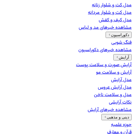
مدل کت و شلوار زنانه
مدل کت و شلوار مردانه
مدل کیف و کفش
مشاهده خبرهای
مد و لباس
دکوراسیون
فنگ شویی
مشاهده خبرهای
دکوراسیون
آرایش
آرایش صورت و سلامت پوست
آرایش و سلامت مو
مدل آرایش
مدل آرایش عروس
مدل و سلامت ناخن
نکات آرایشی
مشاهده خبرهای
آرایش
دینی و مذهبی
حوزه علمیه
قرآن و معارف