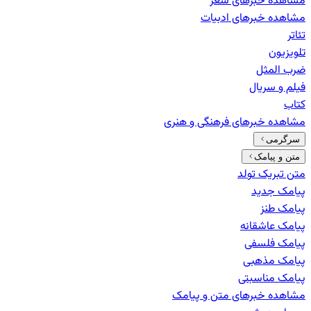
مشاهده خبرهای
شعر
مشاهده خبرهای
ادبیات
تئاتر
تلویزیون
ضرب المثل
فیلم و سریال
کتاب
مشاهده خبرهای
فرهنگی و هنری
سرگرمی
متن و پیامک
متن تبریک تولد
پیامک جدید
پیامک طنز
پیامک عاشقانه
پیامک فلسفی
پیامک مذهبی
پیامک مناسبتی
مشاهده خبرهای
متن و پیامک