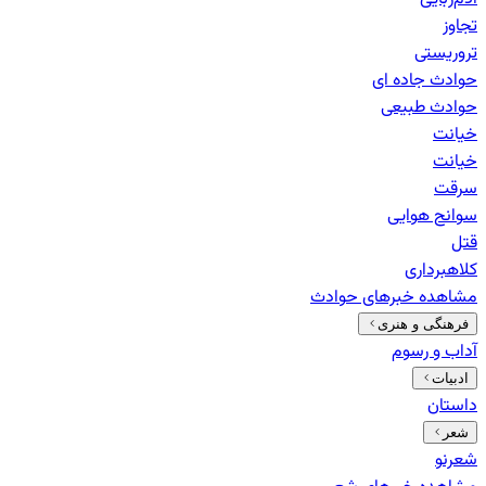
تجاوز
تروریستی
حوادث جاده ای
حوادث طبیعی
خيانت
خیانت
سرقت
سوانح هوایی
قتل
کلاهبرداری
مشاهده خبرهای
حوادث
فرهنگی و هنری
آداب و رسوم
ادبیات
داستان
شعر
شعرنو