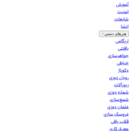
آموزش
امنیت
شایعات
انشا
هنرهای دستی
اریگامی
بافتنی
جواهرسازی
خیاطی
دکوپاژ
روبان دوزی
زیورآلات
شماره دوزی
شمع‌سازی
عثمان دوزی
عروسک سازی
قلاب بافی
معرق کاری