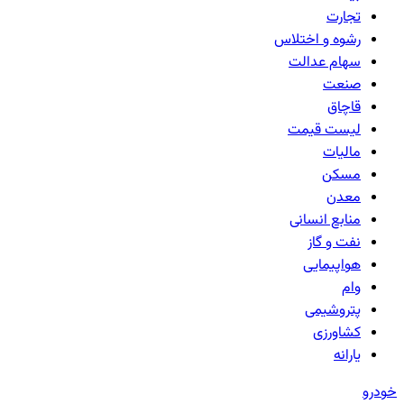
تجارت
رشوه و اختلاس
سهام عدالت
صنعت
قاچاق
لیست قیمت
مالیات
مسکن
معدن
منابع انسانی
نفت و گاز
هواپیمایی
وام
پتروشیمی
کشاورزی
یارانه
خودرو