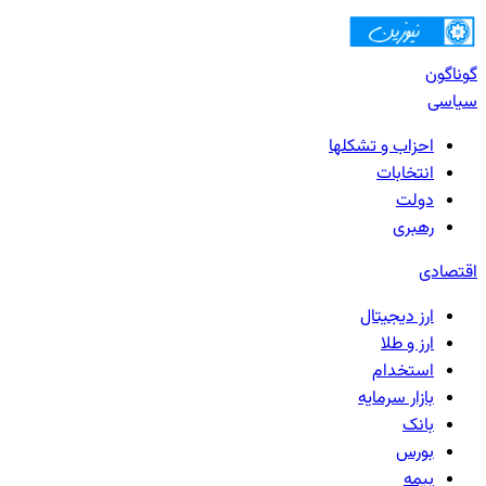
گوناگون
سیاسی
احزاب و تشکلها
انتخابات
دولت
رهبری
اقتصادی
ارز دیجیتال
ارز و طلا
استخدام
بازار سرمایه
بانک‌
بورس
بیمه