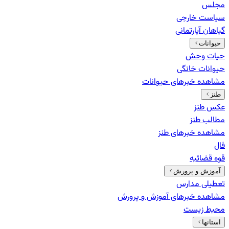
مجلس
سیاست خارجی
گیاهان آپارتمانی
حیوانات
حیات وحش
حیوانات خانگی
مشاهده خبرهای
حیوانات
طنز
عکس طنز
مطالب طنز
مشاهده خبرهای
طنز
فال
قوه قضائیه
آموزش و پرورش
تعطیلی مدارس
مشاهده خبرهای
آموزش و پرورش
محیط زیست
استانها