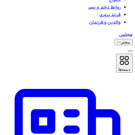
روابط دختر و پسر
فرزند پروری
والدین و فرزندان
مجلس
بیشتر
⋯
دسته‌ها