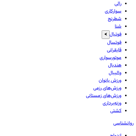
رالی
سوارکاری
شطرنج
شنا
فوتبال
⮜
فوتسال
قایقرانی
موتورسواری
هندبال
والیبال
ورزش بانوان
ورزش‌های رزمی
ورزش‌های زمستانی
وزنه‌برداری
کشتی
روانشناسی
ازدواج