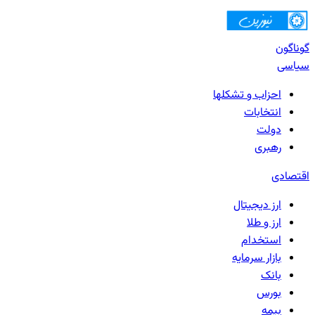
گوناگون
سیاسی
احزاب و تشکلها
انتخابات
دولت
رهبری
اقتصادی
ارز دیجیتال
ارز و طلا
استخدام
بازار سرمایه
بانک‌
بورس
بیمه