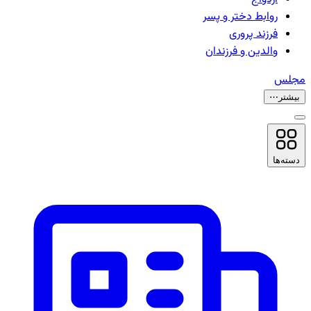
روابط دختر و پسر
فرزند پروری
والدین و فرزندان
مجلس
بیشتر
⋯
دسته‌ها