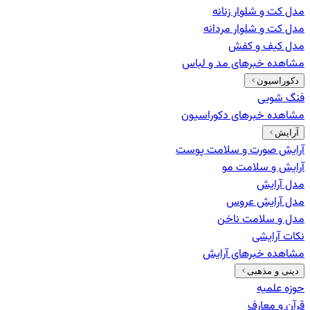
مدل کت و شلوار زنانه
مدل کت و شلوار مردانه
مدل کیف و کفش
مشاهده خبرهای
مد و لباس
دکوراسیون
فنگ شویی
مشاهده خبرهای
دکوراسیون
آرایش
آرایش صورت و سلامت پوست
آرایش و سلامت مو
مدل آرایش
مدل آرایش عروس
مدل و سلامت ناخن
نکات آرایشی
مشاهده خبرهای
آرایش
دینی و مذهبی
حوزه علمیه
قرآن و معارف