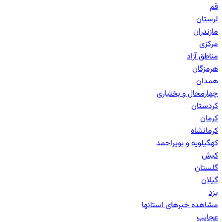
قم
لرستان
مازندران
مرکزی
مناطق آزاد
هرمزگان
همدان
چهارمحال و بختیاری
کردستان
کرمان
کرمانشاه
کهگیلویه و بویراحمد
کیش
گلستان
گیلان
یزد
مشاهده خبرهای
استانها
عجایب