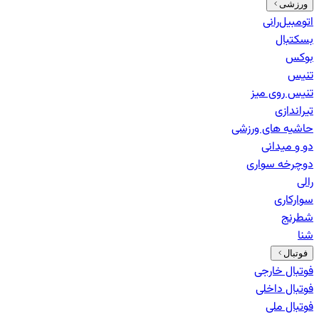
ورزشی
اتومبیل‌رانی
بسکتبال
بوکس
تنیس
تنیس روی میز
تیراندازی
حاشیه های ورزشی
دو و میدانی
دوچرخه سواری
رالی
سوارکاری
شطرنج
شنا
فوتبال
فوتبال خارجی
فوتبال داخلی
فوتبال ملی