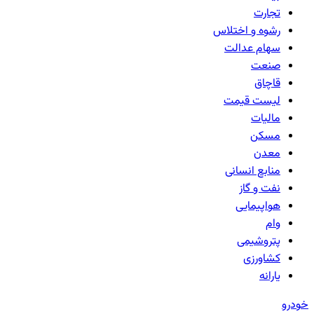
تجارت
رشوه و اختلاس
سهام عدالت
صنعت
قاچاق
لیست قیمت
مالیات
مسکن
معدن
منابع انسانی
نفت و گاز
هواپیمایی
وام
پتروشیمی
کشاورزی
یارانه
خودرو