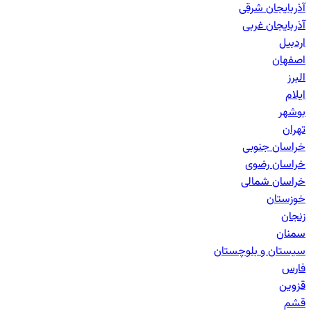
آذربایجان شرقی
آذربایجان غربی
اردبیل
اصفهان
البرز
ایلام
بوشهر
تهران
خراسان جنوبی
خراسان رضوی
خراسان شمالی
خوزستان
زنجان
سمنان
سیستان و بلوچستان
فارس
قزوین
قشم