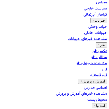
مجلس
سیاست خارجی
گیاهان آپارتمانی
حیوانات
حیات وحش
حیوانات خانگی
مشاهده خبرهای
حیوانات
طنز
عکس طنز
مطالب طنز
مشاهده خبرهای
طنز
فال
قوه قضائیه
آموزش و پرورش
تعطیلی مدارس
مشاهده خبرهای
آموزش و پرورش
محیط زیست
استانها