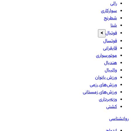
رالی
سوارکاری
شطرنج
شنا
فوتبال
⮜
فوتسال
قایقرانی
موتورسواری
هندبال
والیبال
ورزش بانوان
ورزش‌های رزمی
ورزش‌های زمستانی
وزنه‌برداری
کشتی
روانشناسی
ازدواج