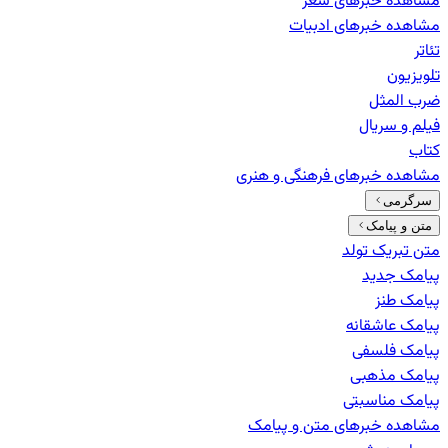
مشاهده خبرهای
شعر
مشاهده خبرهای
ادبیات
تئاتر
تلویزیون
ضرب المثل
فیلم و سریال
کتاب
مشاهده خبرهای
فرهنگی و هنری
سرگرمی
متن و پیامک
متن تبریک تولد
پیامک جدید
پیامک طنز
پیامک عاشقانه
پیامک فلسفی
پیامک مذهبی
پیامک مناسبتی
مشاهده خبرهای
متن و پیامک