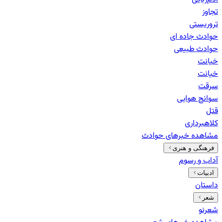
تجاوز
تروریستی
حوادث جاده ای
حوادث طبیعی
خيانت
خیانت
سرقت
سوانح هوایی
قتل
کلاهبرداری
مشاهده خبرهای
حوادث
فرهنگی و هنری
آداب و رسوم
ادبیات
داستان
شعر
شعرنو