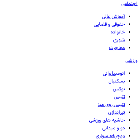
اجتماعی
آموزش عالی
حقوقی و قضایی
خانواده
شهری
مهاجرت
ورزشی
اتومبیل‌رانی
بسکتبال
بوکس
تنیس
تنیس روی میز
تیراندازی
حاشیه های ورزشی
دو و میدانی
دوچرخه سواری