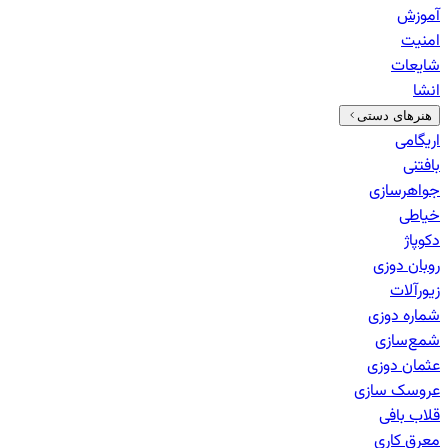
آموزش
امنیت
شایعات
انشا
هنرهای دستی
اریگامی
بافتنی
جواهرسازی
خیاطی
دکوپاژ
روبان دوزی
زیورآلات
شماره دوزی
شمع‌سازی
عثمان دوزی
عروسک سازی
قلاب بافی
معرق کاری