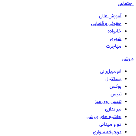
اجتماعی
آموزش عالی
حقوقی و قضایی
خانواده
شهری
مهاجرت
ورزشی
اتومبیل‌رانی
بسکتبال
بوکس
تنیس
تنیس روی میز
تیراندازی
حاشیه های ورزشی
دو و میدانی
دوچرخه سواری