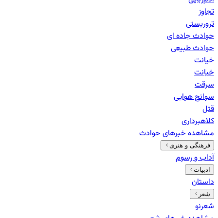
تجاوز
تروریستی
حوادث جاده ای
حوادث طبیعی
خيانت
خیانت
سرقت
سوانح هوایی
قتل
کلاهبرداری
مشاهده خبرهای
حوادث
فرهنگی و هنری
آداب و رسوم
ادبیات
داستان
شعر
شعرنو