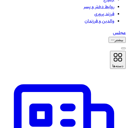
روابط دختر و پسر
فرزند پروری
والدین و فرزندان
مجلس
بیشتر
⋯
دسته‌ها