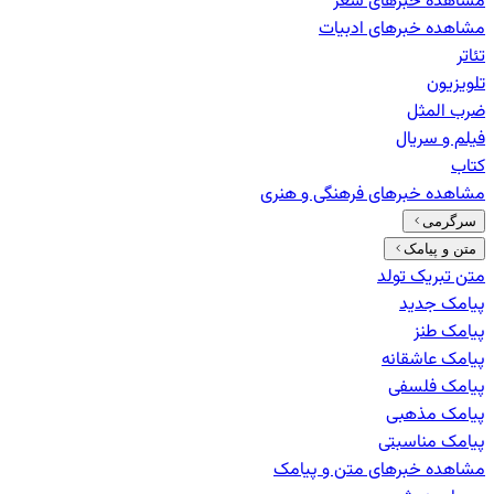
مشاهده خبرهای
شعر
مشاهده خبرهای
ادبیات
تئاتر
تلویزیون
ضرب المثل
فیلم و سریال
کتاب
مشاهده خبرهای
فرهنگی و هنری
سرگرمی
متن و پیامک
متن تبریک تولد
پیامک جدید
پیامک طنز
پیامک عاشقانه
پیامک فلسفی
پیامک مذهبی
پیامک مناسبتی
مشاهده خبرهای
متن و پیامک