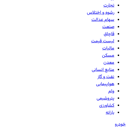
تجارت
رشوه و اختلاس
سهام عدالت
صنعت
قاچاق
لیست قیمت
مالیات
مسکن
معدن
منابع انسانی
نفت و گاز
هواپیمایی
وام
پتروشیمی
کشاورزی
یارانه
خودرو