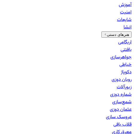
آموزش
امنیت
شایعات
انشا
هنرهای دستی
اریگامی
بافتنی
جواهرسازی
خیاطی
دکوپاژ
روبان دوزی
زیورآلات
شماره دوزی
شمع‌سازی
عثمان دوزی
عروسک سازی
قلاب بافی
معرق کاری