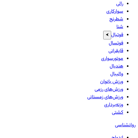
رالی
سوارکاری
شطرنج
شنا
فوتبال
⮜
فوتسال
قایقرانی
موتورسواری
هندبال
والیبال
ورزش بانوان
ورزش‌های رزمی
ورزش‌های زمستانی
وزنه‌برداری
کشتی
روانشناسی
ازدواج