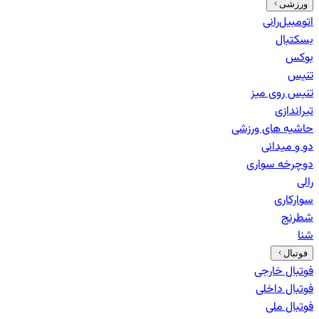
ورزشی
اتومبیل‌رانی
بسکتبال
بوکس
تنیس
تنیس روی میز
تیراندازی
حاشیه های ورزشی
دو و میدانی
دوچرخه سواری
رالی
سوارکاری
شطرنج
شنا
فوتبال
فوتبال خارجی
فوتبال داخلی
فوتبال ملی