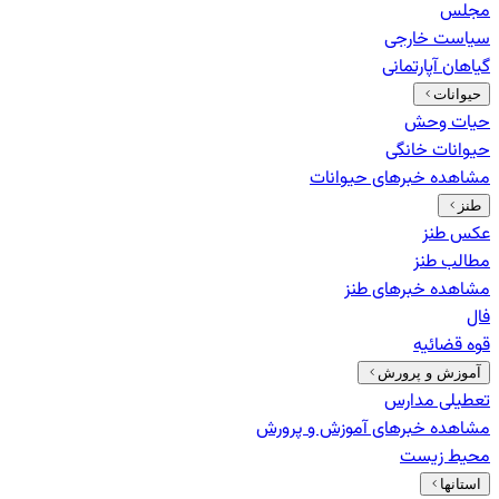
مجلس
سیاست خارجی
گیاهان آپارتمانی
حیوانات
حیات وحش
حیوانات خانگی
مشاهده خبرهای
حیوانات
طنز
عکس طنز
مطالب طنز
مشاهده خبرهای
طنز
فال
قوه قضائیه
آموزش و پرورش
تعطیلی مدارس
مشاهده خبرهای
آموزش و پرورش
محیط زیست
استانها