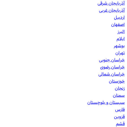
آذربایجان شرقی
آذربایجان غربی
اردبیل
اصفهان
البرز
ایلام
بوشهر
تهران
خراسان جنوبی
خراسان رضوی
خراسان شمالی
خوزستان
زنجان
سمنان
سیستان و بلوچستان
فارس
قزوین
قشم