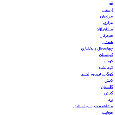
قم
لرستان
مازندران
مرکزی
مناطق آزاد
هرمزگان
همدان
چهارمحال و بختیاری
کردستان
کرمان
کرمانشاه
کهگیلویه و بویراحمد
کیش
گلستان
گیلان
یزد
مشاهده خبرهای
استانها
عجایب