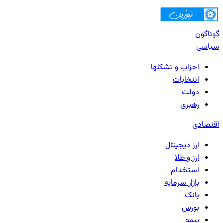
گوناگون
سیاسی
احزاب و تشکلها
انتخابات
دولت
رهبری
اقتصادی
ارز دیجیتال
ارز و طلا
استخدام
بازار سرمایه
بانک‌
بورس
بیمه