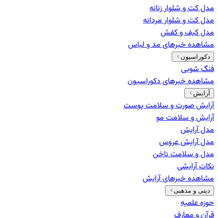
مدل کت و شلوار زنانه
مدل کت و شلوار مردانه
مدل کیف و کفش
مشاهده خبرهای
مد و لباس
دکوراسیون
فنگ شویی
مشاهده خبرهای
دکوراسیون
آرایش
آرایش صورت و سلامت پوست
آرایش و سلامت مو
مدل آرایش
مدل آرایش عروس
مدل و سلامت ناخن
نکات آرایشی
مشاهده خبرهای
آرایش
دینی و مذهبی
حوزه علمیه
قرآن و معارف