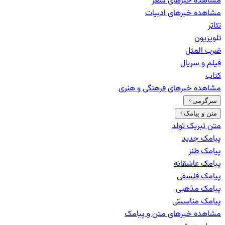
مشاهده خبرهای
شعر
مشاهده خبرهای
ادبیات
تئاتر
تلویزیون
ضرب المثل
فیلم و سریال
کتاب
مشاهده خبرهای
فرهنگی و هنری
سرگرمی
متن و پیامک
متن تبریک تولد
پیامک جدید
پیامک طنز
پیامک عاشقانه
پیامک فلسفی
پیامک مذهبی
پیامک مناسبتی
مشاهده خبرهای
متن و پیامک