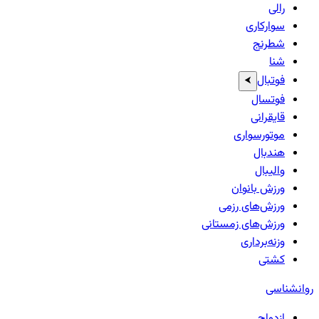
رالی
سوارکاری
شطرنج
شنا
فوتبال
⮜
فوتسال
قایقرانی
موتورسواری
هندبال
والیبال
ورزش بانوان
ورزش‌های رزمی
ورزش‌های زمستانی
وزنه‌برداری
کشتی
روانشناسی
ازدواج