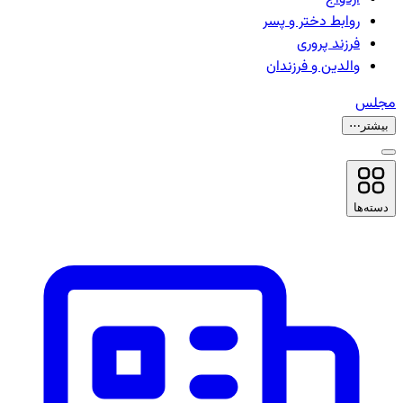
روابط دختر و پسر
فرزند پروری
والدین و فرزندان
مجلس
بیشتر
⋯
دسته‌ها