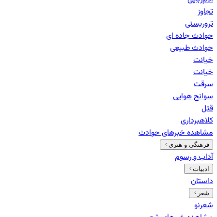
تجاوز
تروریستی
حوادث جاده ای
حوادث طبیعی
خيانت
خیانت
سرقت
سوانح هوایی
قتل
کلاهبرداری
مشاهده خبرهای
حوادث
فرهنگی و هنری
آداب و رسوم
ادبیات
داستان
شعر
شعرنو