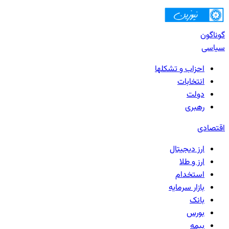
گوناگون
سیاسی
احزاب و تشکلها
انتخابات
دولت
رهبری
اقتصادی
ارز دیجیتال
ارز و طلا
استخدام
بازار سرمایه
بانک‌
بورس
بیمه