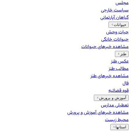
مجلس
سیاست خارجی
گیاهان آپارتمانی
حیوانات
حیات وحش
حیوانات خانگی
مشاهده خبرهای
حیوانات
طنز
عکس طنز
مطالب طنز
مشاهده خبرهای
طنز
فال
قوه قضائیه
آموزش و پرورش
تعطیلی مدارس
مشاهده خبرهای
آموزش و پرورش
محیط زیست
استانها