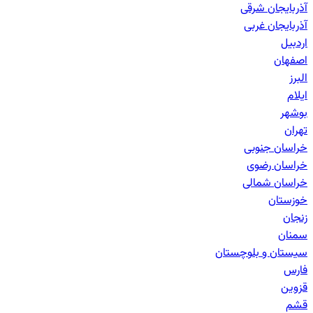
آذربایجان شرقی
آذربایجان غربی
اردبیل
اصفهان
البرز
ایلام
بوشهر
تهران
خراسان جنوبی
خراسان رضوی
خراسان شمالی
خوزستان
زنجان
سمنان
سیستان و بلوچستان
فارس
قزوین
قشم