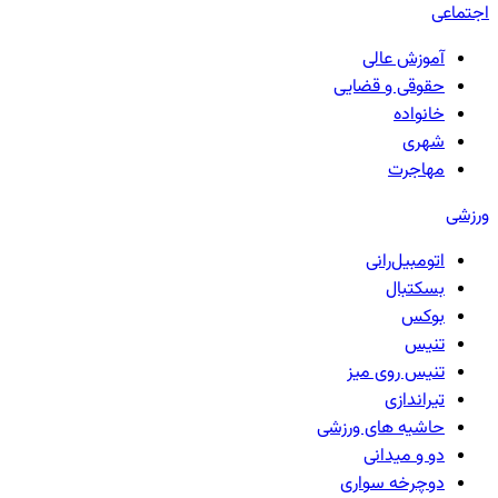
اجتماعی
آموزش عالی
حقوقی و قضایی
خانواده
شهری
مهاجرت
ورزشی
اتومبیل‌رانی
بسکتبال
بوکس
تنیس
تنیس روی میز
تیراندازی
حاشیه های ورزشی
دو و میدانی
دوچرخه سواری