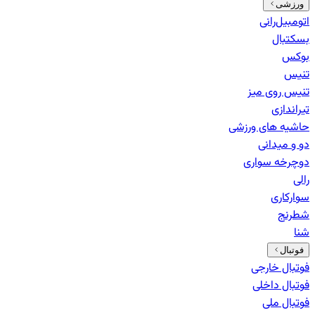
ورزشی
اتومبیل‌رانی
بسکتبال
بوکس
تنیس
تنیس روی میز
تیراندازی
حاشیه های ورزشی
دو و میدانی
دوچرخه سواری
رالی
سوارکاری
شطرنج
شنا
فوتبال
فوتبال خارجی
فوتبال داخلی
فوتبال ملی