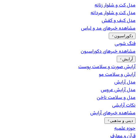
مدل کت و شلوار زنانه
مدل کت و شلوار مردانه
مدل کیف و کفش
مشاهده خبرهای
مد و لباس
دکوراسیون
فنگ شویی
مشاهده خبرهای
دکوراسیون
آرایش
آرایش صورت و سلامت پوست
آرایش و سلامت مو
مدل آرایش
مدل آرایش عروس
مدل و سلامت ناخن
نکات آرایشی
مشاهده خبرهای
آرایش
دینی و مذهبی
حوزه علمیه
قرآن و معارف