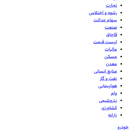
تجارت
رشوه و اختلاس
سهام عدالت
صنعت
قاچاق
لیست قیمت
مالیات
مسکن
معدن
منابع انسانی
نفت و گاز
هواپیمایی
وام
پتروشیمی
کشاورزی
یارانه
خودرو