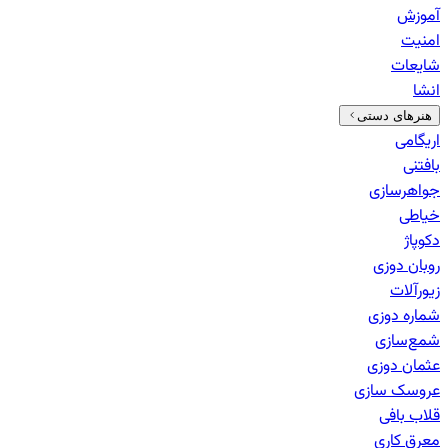
آموزش
امنیت
شایعات
انشا
هنرهای دستی
اریگامی
بافتنی
جواهرسازی
خیاطی
دکوپاژ
روبان دوزی
زیورآلات
شماره دوزی
شمع‌سازی
عثمان دوزی
عروسک سازی
قلاب بافی
معرق کاری