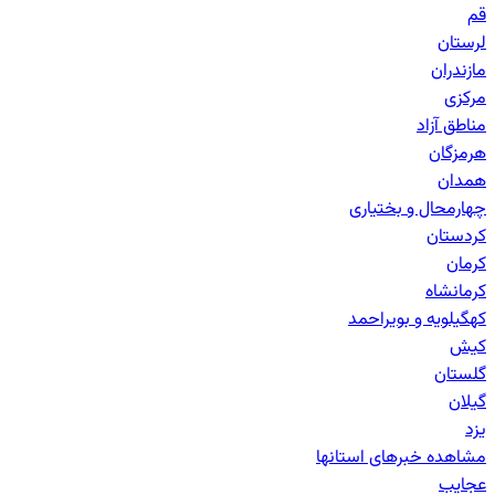
قم
لرستان
مازندران
مرکزی
مناطق آزاد
هرمزگان
همدان
چهارمحال و بختیاری
کردستان
کرمان
کرمانشاه
کهگیلویه و بویراحمد
کیش
گلستان
گیلان
یزد
مشاهده خبرهای
استانها
عجایب