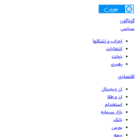
گوناگون
سیاسی
احزاب و تشکلها
انتخابات
دولت
رهبری
اقتصادی
ارز دیجیتال
ارز و طلا
استخدام
بازار سرمایه
بانک‌
بورس
بیمه