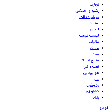
تجارت
رشوه و اختلاس
سهام عدالت
صنعت
قاچاق
لیست قیمت
مالیات
مسکن
معدن
منابع انسانی
نفت و گاز
هواپیمایی
وام
پتروشیمی
کشاورزی
یارانه
خودرو