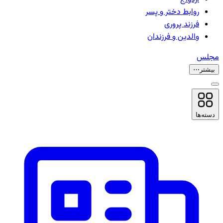
روابط دختر و پسر
فرزند پروری
والدین و فرزندان
مجلس
بیشتر
⋯
دسته‌ها