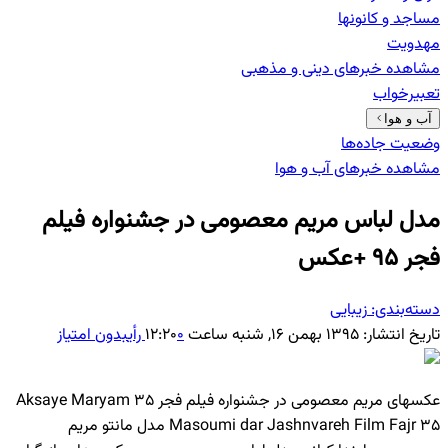
مساجد و کانونها
مهدویت
مشاهده خبرهای
دینی و مذهبی
تعبیرخواب
آب و هوا
وضعیت جاده‌ها
مشاهده خبرهای
آب و هوا
مدل لباس مریم معصومی در جشنواره فیلم
فجر 95 +عکس
دسته‌بندی:
زیبایی
تاریخ انتشار:
۱۳۹۵ بهمن ۱۶, شنبه ساعت ۱۲:۲۰
۰
رأی
بدون امتیاز
عکسهای مریم معصومی در جشنواره فیلم فجر 35 Aksaye Maryam
Masoumi dar Jashnvareh Film Fajr 35 مدل مانتو مریم