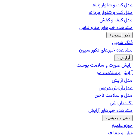
مدل کت و شلوار زنانه
مدل کت و شلوار مردانه
مدل کیف و کفش
مشاهده خبرهای
مد و لباس
دکوراسیون
فنگ شویی
مشاهده خبرهای
دکوراسیون
آرایش
آرایش صورت و سلامت پوست
آرایش و سلامت مو
مدل آرایش
مدل آرایش عروس
مدل و سلامت ناخن
نکات آرایشی
مشاهده خبرهای
آرایش
دینی و مذهبی
حوزه علمیه
قرآن و معارف