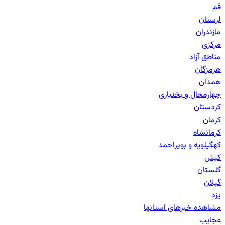
قم
لرستان
مازندران
مرکزی
مناطق آزاد
هرمزگان
همدان
چهارمحال و بختیاری
کردستان
کرمان
کرمانشاه
کهگیلویه و بویراحمد
کیش
گلستان
گیلان
یزد
مشاهده خبرهای
استانها
عجایب