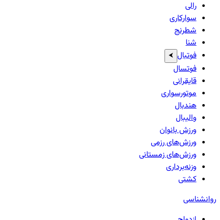
رالی
سوارکاری
شطرنج
شنا
فوتبال
⮜
فوتسال
قایقرانی
موتورسواری
هندبال
والیبال
ورزش بانوان
ورزش‌های رزمی
ورزش‌های زمستانی
وزنه‌برداری
کشتی
روانشناسی
ازدواج