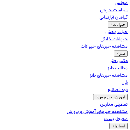
مجلس
سیاست خارجی
گیاهان آپارتمانی
حیوانات
حیات وحش
حیوانات خانگی
مشاهده خبرهای
حیوانات
طنز
عکس طنز
مطالب طنز
مشاهده خبرهای
طنز
فال
قوه قضائیه
آموزش و پرورش
تعطیلی مدارس
مشاهده خبرهای
آموزش و پرورش
محیط زیست
استانها