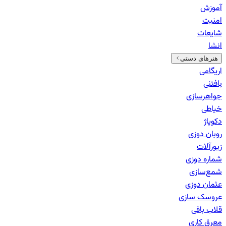
آموزش
امنیت
شایعات
انشا
هنرهای دستی
اریگامی
بافتنی
جواهرسازی
خیاطی
دکوپاژ
روبان دوزی
زیورآلات
شماره دوزی
شمع‌سازی
عثمان دوزی
عروسک سازی
قلاب بافی
معرق کاری