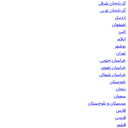
آذربایجان شرقی
آذربایجان غربی
اردبیل
اصفهان
البرز
ایلام
بوشهر
تهران
خراسان جنوبی
خراسان رضوی
خراسان شمالی
خوزستان
زنجان
سمنان
سیستان و بلوچستان
فارس
قزوین
قشم