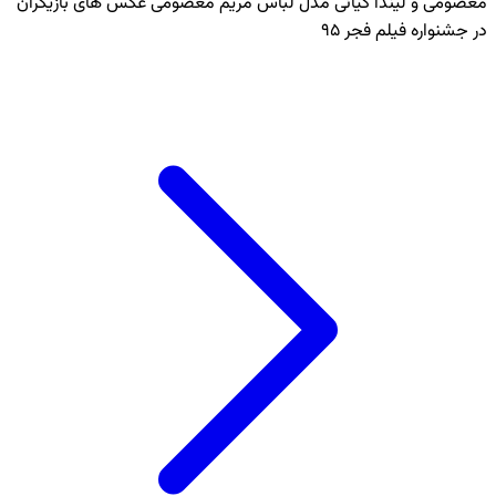
معصومی و لیندا کیانی مدل لباس مریم معصومی عکس های بازیگران
در جشنواره فیلم فجر 95