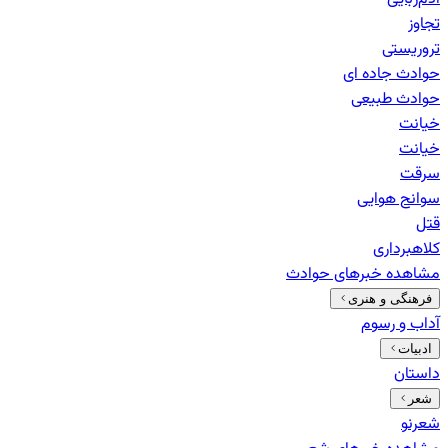
تجاوز
تروریستی
حوادث جاده ای
حوادث طبیعی
خيانت
خیانت
سرقت
سوانح هوایی
قتل
کلاهبرداری
مشاهده خبرهای
حوادث
فرهنگی و هنری
آداب و رسوم
ادبیات
داستان
شعر
شعرنو