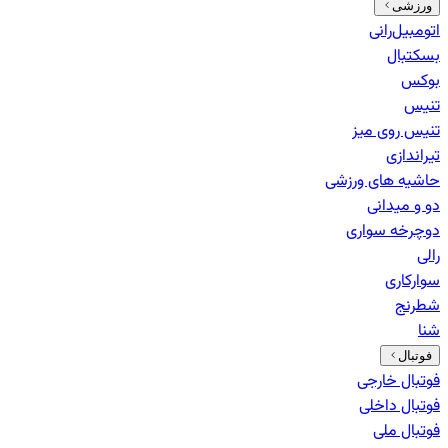
ورزشی
اتومبیل‌رانی
بسکتبال
بوکس
تنیس
تنیس روی میز
تیراندازی
حاشیه های ورزشی
دو و میدانی
دوچرخه سواری
رالی
سوارکاری
شطرنج
شنا
فوتبال
فوتبال خارجی
فوتبال داخلی
فوتبال ملی