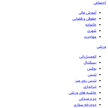
اجتماعی
آموزش عالی
حقوقی و قضایی
خانواده
شهری
مهاجرت
ورزشی
اتومبیل‌رانی
بسکتبال
بوکس
تنیس
تنیس روی میز
تیراندازی
حاشیه های ورزشی
دو و میدانی
دوچرخه سواری