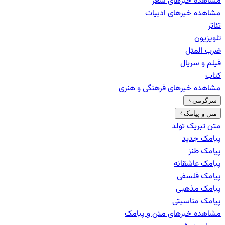
مشاهده خبرهای
شعر
مشاهده خبرهای
ادبیات
تئاتر
تلویزیون
ضرب المثل
فیلم و سریال
کتاب
مشاهده خبرهای
فرهنگی و هنری
سرگرمی
متن و پیامک
متن تبریک تولد
پیامک جدید
پیامک طنز
پیامک عاشقانه
پیامک فلسفی
پیامک مذهبی
پیامک مناسبتی
مشاهده خبرهای
متن و پیامک